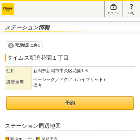
ログイン
FAQ
ステーション情報
周辺地図に戻る
タイムズ新潟花園１丁目
住所
新潟県新潟市中央区花園1-6
ベーシック／アクア（ハイブリッド）
設置車両
備考：
予約
ステーション周辺地図
新規オープン
閉鎖予定