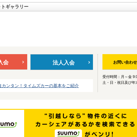
ォトギャラリー
入会
法人入会
お問い合わせ
受付時間：月～金 9:0
土・日・祝日及び年
はカンタン！タイムズカーの基本をご紹介