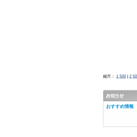
縮尺：
1,500
|
2,5
おすすめ情報