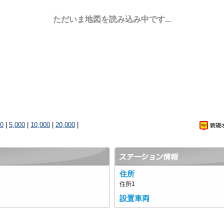
ただいま地図を読み込み中です...
00
|
5,000
|
10,000
|
20,000
|
住所
住所1
設置車両