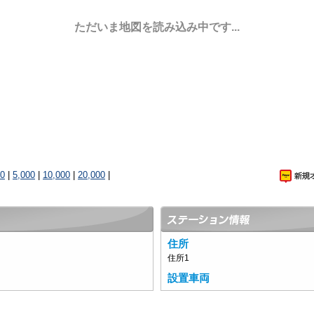
ただいま地図を読み込み中です...
00
|
5,000
|
10,000
|
20,000
|
住所
住所1
設置車両