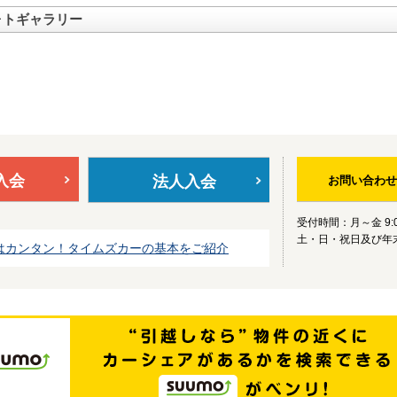
ォトギャラリー
入会
法人入会
お問い合わせ
受付時間：月～金 9:0
土・日・祝日及び年
はカンタン！タイムズカーの基本をご紹介