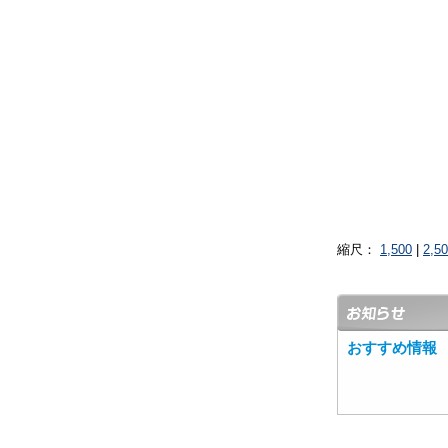
縮尺：
1,500
|
2,5
おすすめ情報