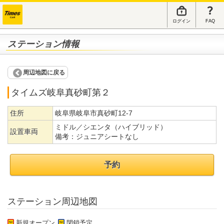
ログイン
FAQ
ステーション情報
周辺地図に戻る
タイムズ岐阜真砂町第２
住所
岐阜県岐阜市真砂町12-7
ミドル／シエンタ（ハイブリッド）
設置車両
備考：
ジュニアシートなし
予約
ステーション周辺地図
新規オープン
閉鎖予定