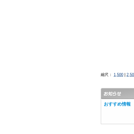
縮尺：
1,500
|
2,5
おすすめ情報