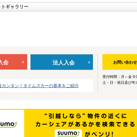
ォトギャラリー
入会
法人入会
お問い合わせ
受付時間：月～金 9:0
土・日・祝日及び年
はカンタン！タイムズカーの基本をご紹介