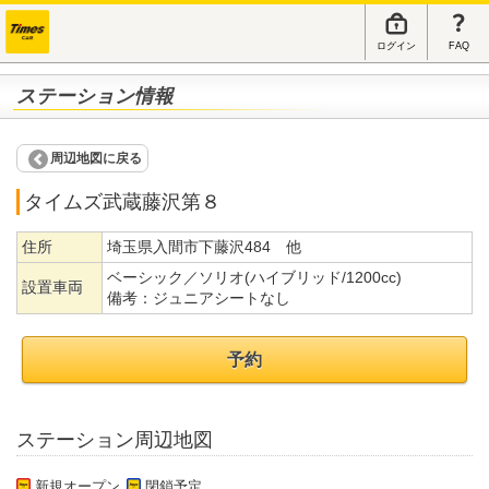
ログイン
FAQ
ステーション情報
周辺地図に戻る
タイムズ武蔵藤沢第８
住所
埼玉県入間市下藤沢484 他
ベーシック／ソリオ(ハイブリッド/1200cc)
設置車両
備考：
ジュニアシートなし
予約
ステーション周辺地図
新規オープン
閉鎖予定