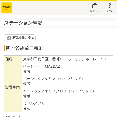
ログイン
FAQ
ステーション情報
周辺地図に戻る
四ツ谷駅前二番町
住所
東京都千代田区二番町10 カーサアルボーレ １Ｆ
ベーシック／MAZDA2
備考：
ベーシック／ヤリス（ハイブリッド）
備考：
設置車両
ベーシック／ヤリスクロス（ハイブリッド）
備考：
ミドル／フリード
備考：