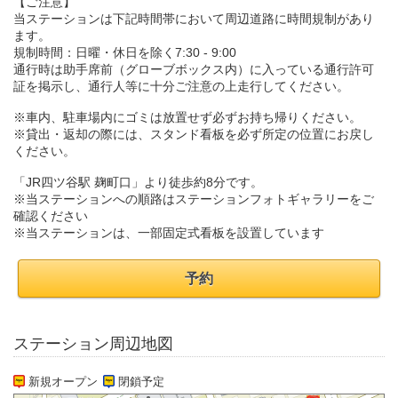
【ご注意】
当ステーションは下記時間帯において周辺道路に時間規制があり
ます。
規制時間：日曜・休日を除く7:30 - 9:00
通行時は助手席前（グローブボックス内）に入っている通行許可
証を掲示し、通行人等に十分ご注意の上走行してください。
※車内、駐車場内にゴミは放置せず必ずお持ち帰りください。
※貸出・返却の際には、スタンド看板を必ず所定の位置にお戻し
ください。
「JR四ツ谷駅 麹町口」より徒歩約8分です。
※当ステーションへの順路はステーションフォトギャラリーをご
確認ください
※当ステーションは、一部固定式看板を設置しています
予約
ステーション周辺地図
新規オープン
閉鎖予定