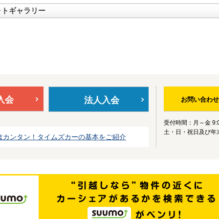
ォトギャラリー
入会
法人入会
お問い合わせ
受付時間：月～金 9:0
土・日・祝日及び年
はカンタン！タイムズカーの基本をご紹介