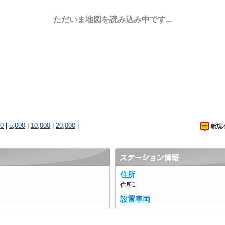
ただいま地図を読み込み中です...
00
|
5,000
|
10,000
|
20,000
|
住所
住所1
設置車両