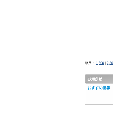
縮尺：
1,500
|
2,5
おすすめ情報