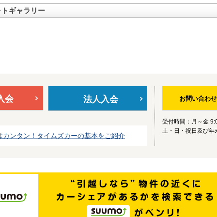
ォトギャラリー
入会
法人入会
お問い合わせ
受付時間：月～金 9:0
土・日・祝日及び年
はカンタン！タイムズカーの基本をご紹介