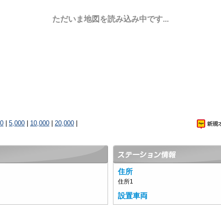
ただいま地図を読み込み中です...
00
|
5,000
|
10,000
|
20,000
|
住所
住所1
設置車両