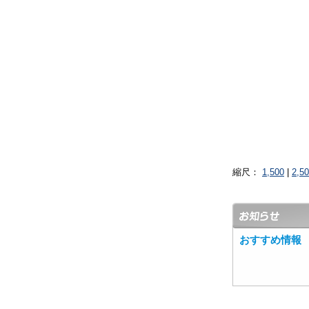
縮尺：
1,500
|
2,5
おすすめ情報