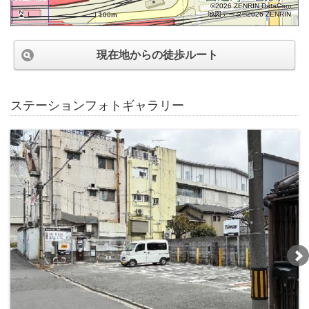
©2026 ZENRIN DataCom
地図データ©2026 ZENRIN
100m
現在地からの徒歩ルート
ステーションフォトギャラリー