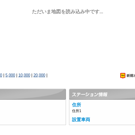
ただいま地図を読み込み中です...
00
|
5,000
|
10,000
|
20,000
|
住所
住所1
設置車両