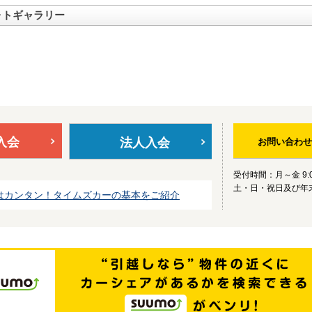
ォトギャラリー
入会
法人入会
お問い合わせ
受付時間：月～金 9:0
土・日・祝日及び年
はカンタン！タイムズカーの基本をご紹介