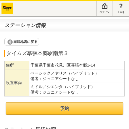
ログイン
FAQ
ステーション情報
周辺地図に戻る
タイムズ幕張本郷駅南第３
住所
千葉県千葉市花見川区幕張本郷1-14
ベーシック／ヤリス（ハイブリッド）
備考：
ジュニアシートなし
設置車両
ミドル／シエンタ（ハイブリッド）
備考：
ジュニアシートなし
予約