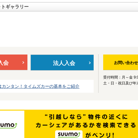
ォトギャラリー
入会
法人入会
お問い合わせ
受付時間：月～金 9:0
土・日・祝日及び年
はカンタン！タイムズカーの基本をご紹介