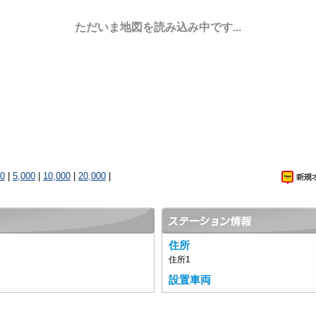
ただいま地図を読み込み中です...
00
|
5,000
|
10,000
|
20,000
|
住所
住所1
設置車両