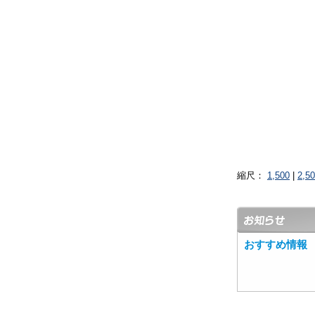
縮尺：
1,500
|
2,5
おすすめ情報