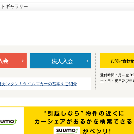
ォトギャラリー
入会
法人入会
お問い合わせ
受付時間：月～金 9:0
土・日・祝日及び年
はカンタン！タイムズカーの基本をご紹介