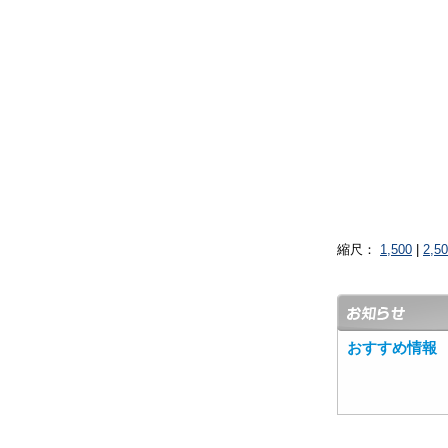
縮尺：
1,500
|
2,5
おすすめ情報