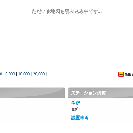
ただいま地図を読み込み中です...
00
|
5,000
|
10,000
|
20,000
|
住所
住所1
設置車両