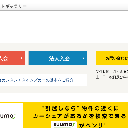
ォトギャラリー
入会
法人入会
お問い合わせ
受付時間：月～金 9:0
土・日・祝日及び年
はカンタン！タイムズカーの基本をご紹介