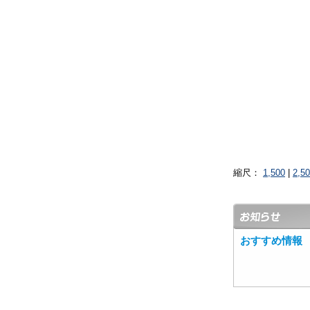
縮尺：
1,500
|
2,5
おすすめ情報