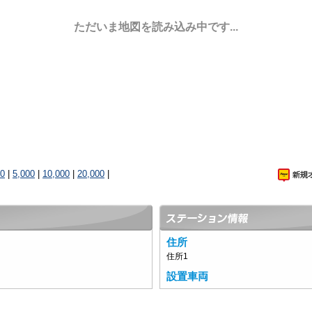
ただいま地図を読み込み中です...
00
|
5,000
|
10,000
|
20,000
|
住所
住所1
設置車両