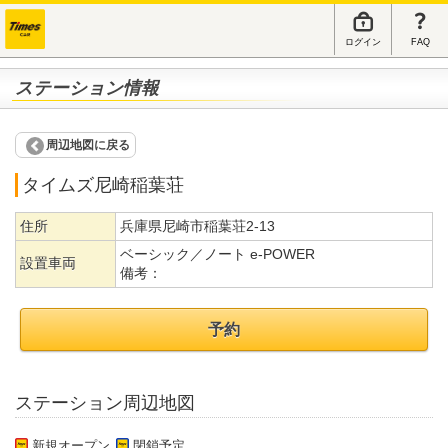
ログイン
FAQ
ステーション情報
周辺地図に戻る
タイムズ尼崎稲葉荘
住所
兵庫県尼崎市稲葉荘2-13
ベーシック／ノート e-POWER
設置車両
備考：
予約
ステーション周辺地図
新規オープン
閉鎖予定