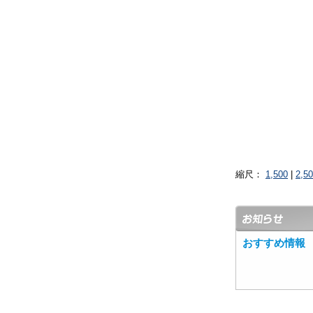
縮尺：
1,500
|
2,5
おすすめ情報