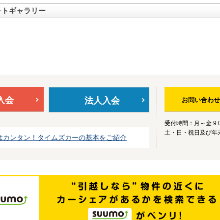
ォトギャラリー
入会
法人入会
お問い合わせ
受付時間：月～金 9:0
土・日・祝日及び年
はカンタン！タイムズカーの基本をご紹介