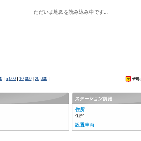
ただいま地図を読み込み中です...
00
|
5,000
|
10,000
|
20,000
|
住所
住所1
設置車両