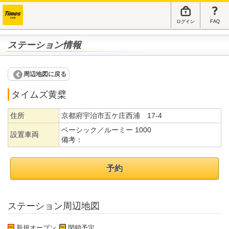
ログイン
FAQ
ステーション情報
周辺地図に戻る
タイムズ黄檗
住所
京都府宇治市五ケ庄西浦 17-4
ベーシック／ルーミー 1000
設置車両
備考：
予約
ステーション周辺地図
新規オープン
閉鎖予定