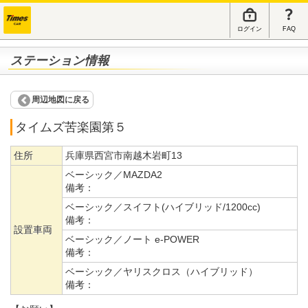
ログイン
FAQ
ステーション情報
周辺地図に戻る
タイムズ苦楽園第５
住所
兵庫県西宮市南越木岩町13
ベーシック／MAZDA2
備考：
ベーシック／スイフト(ハイブリッド/1200cc)
備考：
設置車両
ベーシック／ノート e-POWER
備考：
ベーシック／ヤリスクロス（ハイブリッド）
備考：