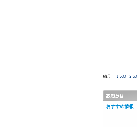
縮尺：
1,500
|
2,5
おすすめ情報