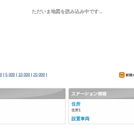
ただいま地図を読み込み中です...
00
|
5,000
|
10,000
|
20,000
|
住所
住所1
設置車両