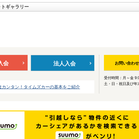
ォトギャラリー
入会
法人入会
お問い合わせ
受付時間：月～金 9:0
土・日・祝日及び年
はカンタン！タイムズカーの基本をご紹介