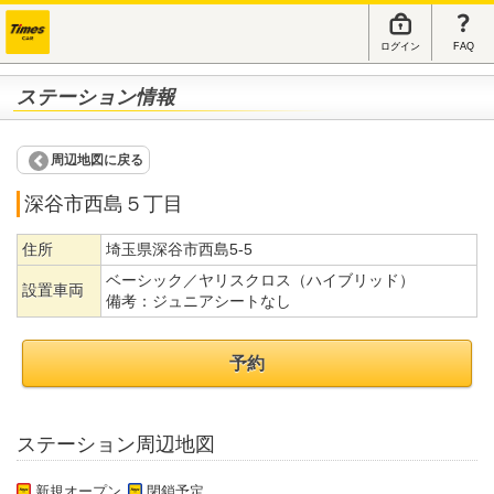
ログイン
FAQ
ステーション情報
周辺地図に戻る
深谷市西島５丁目
住所
埼玉県深谷市西島5-5
ベーシック／ヤリスクロス（ハイブリッド）
設置車両
備考：
ジュニアシートなし
予約
ステーション周辺地図
新規オープン
閉鎖予定