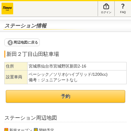
ログイン
FAQ
ステーション情報
周辺地図に戻る
新田２丁目山田駐車場
住所
宮城県仙台市宮城野区新田2-16
ベーシック／ソリオ(ハイブリッド/1200cc)
設置車両
備考：
ジュニアシートなし
予約
ステーション周辺地図
新規オープン
閉鎖予定