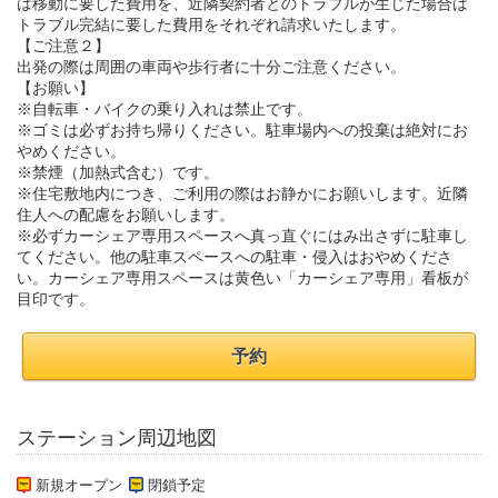
は移動に要した費用を、近隣契約者とのトラブルが生じた場合は
トラブル完結に要した費用をそれぞれ請求いたします。
【ご注意２】
出発の際は周囲の車両や歩行者に十分ご注意ください。
【お願い】
※自転車・バイクの乗り入れは禁止です。
※ゴミは必ずお持ち帰りください。駐車場内への投棄は絶対にお
やめください。
※禁煙（加熱式含む）です。
※住宅敷地内につき、ご利用の際はお静かにお願いします。近隣
住人への配慮をお願いします。
※必ずカーシェア専用スペースへ真っ直ぐにはみ出さずに駐車し
てください。他の駐車スペースへの駐車・侵入はおやめくださ
い。カーシェア専用スペースは黄色い「カーシェア専用」看板が
目印です。
予約
ステーション周辺地図
新規オープン
閉鎖予定