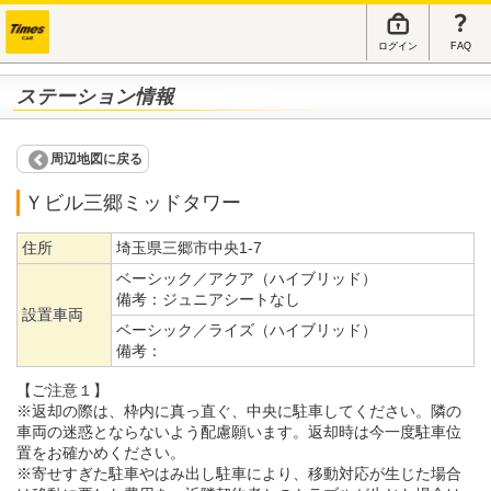
ログイン
FAQ
ステーション情報
周辺地図に戻る
Ｙビル三郷ミッドタワー
住所
埼玉県三郷市中央1-7
ベーシック／アクア（ハイブリッド）
備考：
ジュニアシートなし
設置車両
ベーシック／ライズ（ハイブリッド）
備考：
【ご注意１】
※返却の際は、枠内に真っ直ぐ、中央に駐車してください。隣の
車両の迷惑とならないよう配慮願います。返却時は今一度駐車位
置をお確かめください。
※寄せすぎた駐車やはみ出し駐車により、移動対応が生じた場合