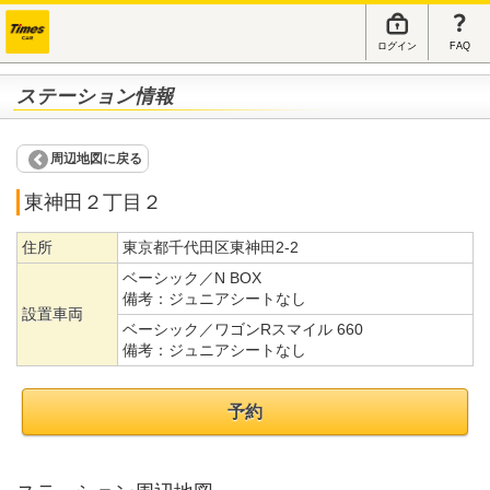
ログイン
FAQ
ステーション情報
周辺地図に戻る
東神田２丁目２
住所
東京都千代田区東神田2-2
ベーシック／N BOX
備考：
ジュニアシートなし
設置車両
ベーシック／ワゴンRスマイル 660
備考：
ジュニアシートなし
予約