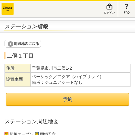
ログイン
FAQ
ステーション情報
周辺地図に戻る
二俣１丁目
住所
千葉県市川市二俣1-2
ベーシック／アクア（ハイブリッド）
設置車両
備考：
ジュニアシートなし
予約
ステーション周辺地図
新規オープン
閉鎖予定