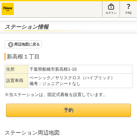
ログイン
FAQ
ステーション情報
周辺地図に戻る
新高根１丁目
住所
千葉県船橋市新高根1-16
ベーシック／ヤリスクロス（ハイブリッド）
設置車両
備考：
ジュニアシートなし
※当ステーションは、固定式看板を設置しています。
予約
ステーション周辺地図