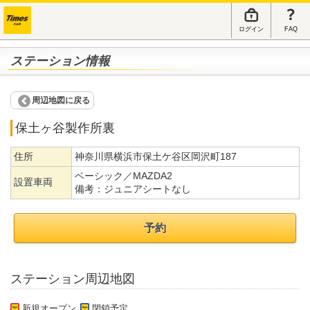
ログイン
FAQ
ステーション情報
周辺地図に戻る
保土ヶ谷製作所裏
住所
神奈川県横浜市保土ケ谷区岡沢町187
ベーシック／MAZDA2
設置車両
備考：
ジュニアシートなし
予約
ステーション周辺地図
新規オープン
閉鎖予定