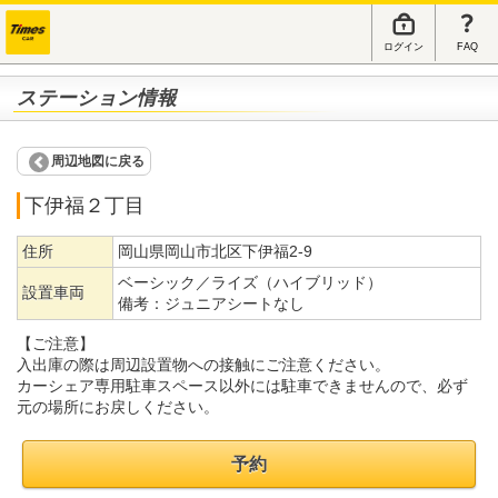
ログイン
FAQ
ステーション情報
周辺地図に戻る
下伊福２丁目
住所
岡山県岡山市北区下伊福2-9
ベーシック／ライズ（ハイブリッド）
設置車両
備考：
ジュニアシートなし
【ご注意】
入出庫の際は周辺設置物への接触にご注意ください。
カーシェア専用駐車スペース以外には駐車できませんので、必ず
元の場所にお戻しください。
予約