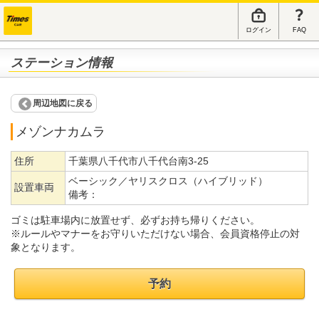
ログイン
FAQ
ステーション情報
周辺地図に戻る
メゾンナカムラ
住所
千葉県八千代市八千代台南3-25
ベーシック／ヤリスクロス（ハイブリッド）
設置車両
備考：
ゴミは駐車場内に放置せず、必ずお持ち帰りください。
※ルールやマナーをお守りいただけない場合、会員資格停止の対
象となります。
予約