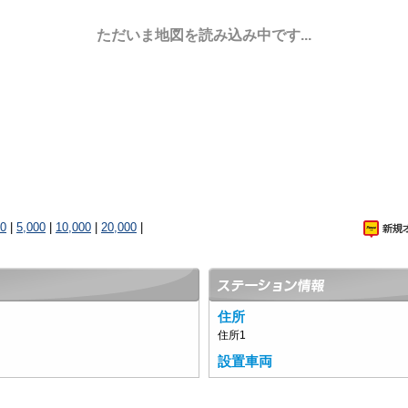
ただいま地図を読み込み中です...
00
|
5,000
|
10,000
|
20,000
|
住所
住所1
設置車両