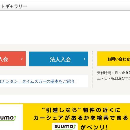
ォトギャラリー
入会
法人入会
お問い合わせ
受付時間：月～金 9:0
土・日・祝日及び年
はカンタン！タイムズカーの基本をご紹介