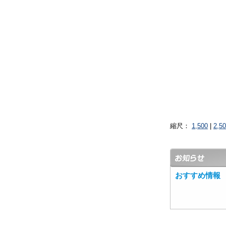
縮尺：
1,500
|
2,5
おすすめ情報