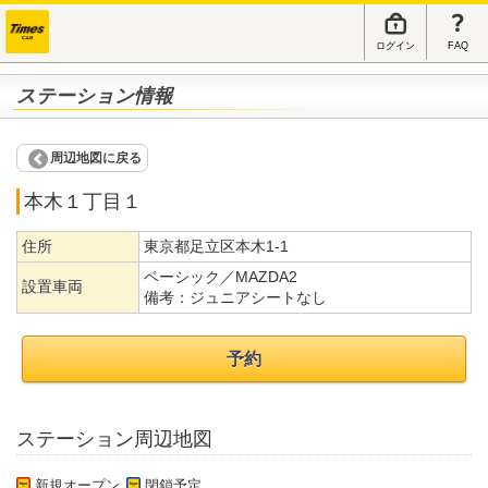
ログイン
FAQ
ステーション情報
周辺地図に戻る
本木１丁目１
住所
東京都足立区本木1-1
ベーシック／MAZDA2
設置車両
備考：
ジュニアシートなし
予約
ステーション周辺地図
新規オープン
閉鎖予定