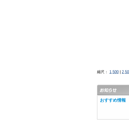
縮尺：
1,500
|
2,5
おすすめ情報