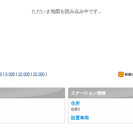
ただいま地図を読み込み中です...
00
|
5,000
|
10,000
|
20,000
|
住所
住所1
設置車両