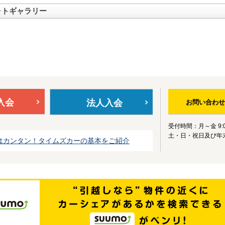
ォトギャラリー
入会
法人入会
お問い合わせ
受付時間：月～金 9:0
土・日・祝日及び年
はカンタン！タイムズカーの基本をご紹介