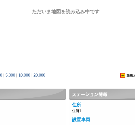
ただいま地図を読み込み中です...
00
|
5,000
|
10,000
|
20,000
|
住所
住所1
設置車両