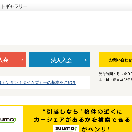
ォトギャラリー
入会
法人入会
お問い合わせ
受付時間：月～金 9:0
土・日・祝日及び年
はカンタン！タイムズカーの基本をご紹介