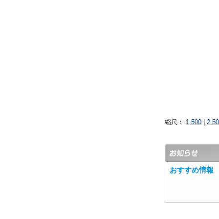
縮尺：
1,500
|
2,5
おすすめ情報