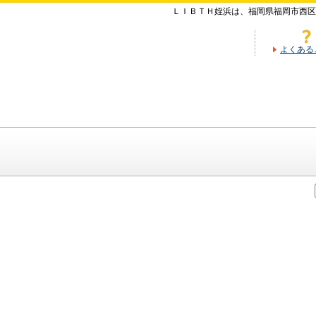
ＬＩＢＴＨ姪浜は、福岡県福岡市西区
よくある