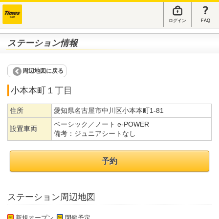
ログイン
FAQ
ステーション情報
周辺地図に戻る
小本本町１丁目
住所
愛知県名古屋市中川区小本本町1-81
ベーシック／ノート e-POWER
設置車両
備考：
ジュニアシートなし
予約
ステーション周辺地図
新規オープン
閉鎖予定