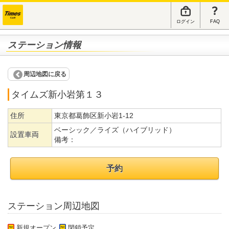
ログイン
FAQ
ステーション情報
周辺地図に戻る
タイムズ新小岩第１３
住所
東京都葛飾区新小岩1-12
ベーシック／ライズ（ハイブリッド）
設置車両
備考：
予約
ステーション周辺地図
新規オープン
閉鎖予定