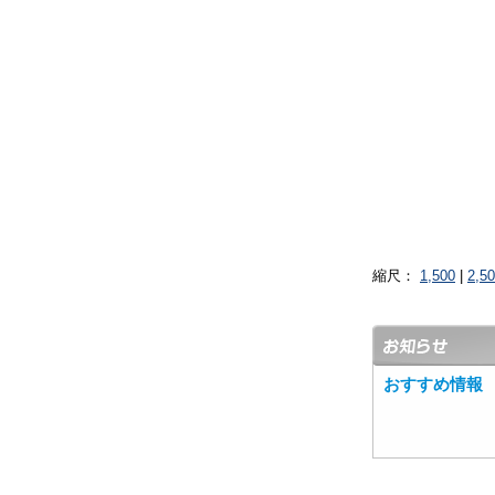
縮尺：
1,500
|
2,5
おすすめ情報