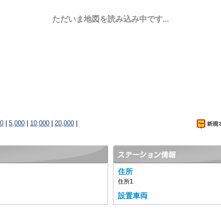
ただいま地図を読み込み中です...
00
|
5,000
|
10,000
|
20,000
|
住所
住所1
設置車両