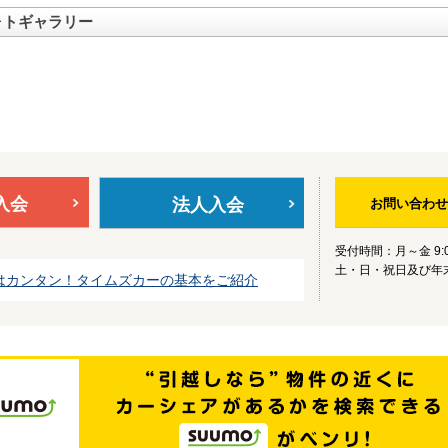
ォトギャラリー
入会
法人入会
お問い合わせ
受付時間：月～金 9:0
土・日・祝日及び年
はカンタン！タイムズカーの基本をご紹介