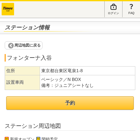
ログイン
FAQ
ステーション情報
周辺地図に戻る
フォンターナ入谷
住所
東京都台東区竜泉1-8
ベーシック／N BOX
設置車両
備考：
ジュニアシートなし
予約
ステーション周辺地図
新規オープン
閉鎖予定