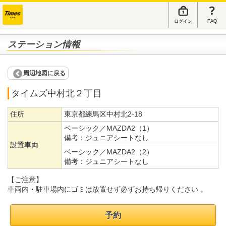
ログイン
FAQ
ステーション情報
周辺地図に戻る
タイムズ中村北２丁目
住所
東京都練馬区中村北2-18
ベーシック／MAZDA2（1）
備考：
ジュニアシートなし
設置車両
ベーシック／MAZDA2（2）
備考：
ジュニアシートなし
【ご注意】
車両内・駐車場内にゴミは放置せず必ずお持ち帰りください 。
予約