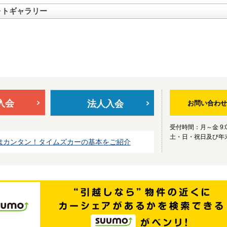
ォトギャラリー
入会
法人入会
お問い合わせ
受付時間：月～金 9:0
土・日・祝日及び年
はカンタン！タイムズカーの基本をご紹介