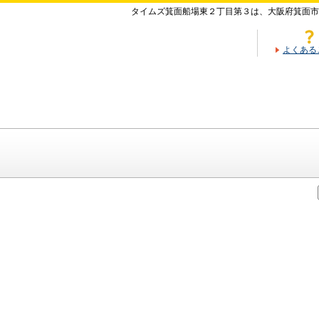
タイムズ箕面船場東２丁目第３は、大阪府箕面市
よくある