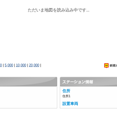
ただいま地図を読み込み中です...
00
|
5,000
|
10,000
|
20,000
|
住所
住所1
設置車両