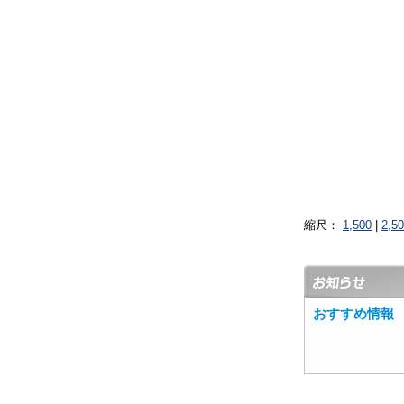
縮尺：
1,500
|
2,5
おすすめ情報