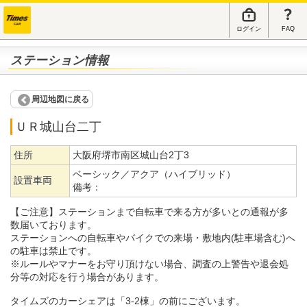
ログイン
FAQ
ステーション情報
周辺地図に戻る
ＵＲ城山台二丁
住所
大阪府堺市南区城山台2丁3
ベーシック／アクア（ハイブリッド）
設置車両
備考：
【ご注意】ステーションまで自転車で来る方が多いとの通報が多
数届いております。
ステーションへの自転車やバイクでの来場・敷地内(駐車場含む)へ
の駐車は禁止です。
※ルールやマナーをお守り頂けない場合、調査の上警告や退会処
分等の対応を行う場合があります。
タイムズのカーシェアは「3-2棟」の前にございます。