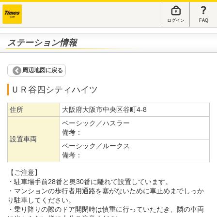
ログイン
FAQ
ステーション情報
周辺地図に戻る
ＵＲ谷四シティハイツ
住所
大阪府大阪市中央区谷町4-8
ベーシック／ハスラー
備考：
設置車両
ベーシック／ルークス
備考：
【ご注意】
・駐車場手前28番と奥30番に離れて設置しています。
・マンションの歩行者用通路を塞がないために車止めまでしっか
り駐車してください。
・乗り降りの際のドア開閉時は慎重に行っていただき、隣の車両