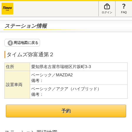
ログイン
FAQ
ステーション情報
周辺地図に戻る
タイムズ弥富通第２
住所
愛知県名古屋市瑞穂区片坂町3-3
ベーシック／MAZDA2
備考：
設置車両
ベーシック／アクア（ハイブリッド）
備考：
予約