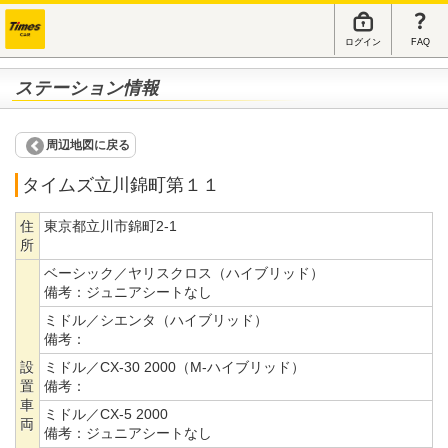
ログイン
FAQ
ステーション情報
周辺地図に戻る
タイムズ立川錦町第１１
住
東京都立川市錦町2-1
所
ベーシック／ヤリスクロス（ハイブリッド）
備考：
ジュニアシートなし
ミドル／シエンタ（ハイブリッド）
備考：
設
ミドル／CX-30 2000（M-ハイブリッド）
置
備考：
車
ミドル／CX-5 2000
両
備考：
ジュニアシートなし