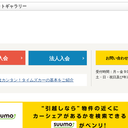
ォトギャラリー
入会
法人入会
お問い合わせ
受付時間：月～金 9:0
土・日・祝日及び年
はカンタン！タイムズカーの基本をご紹介