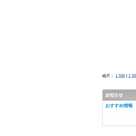
縮尺：
1,500
|
2,5
おすすめ情報