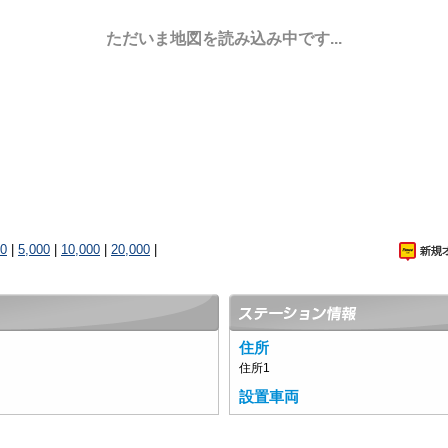
ただいま地図を読み込み中です...
00
|
5,000
|
10,000
|
20,000
|
住所
住所1
設置車両