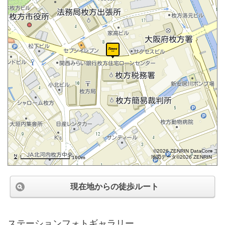
©2026 ZENRIN DataCom
地図データ©2026 ZENRIN
100m
現在地からの徒歩ルート
ステーションフォトギャラリー