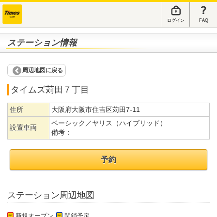
ログイン
FAQ
ステーション情報
周辺地図に戻る
タイムズ苅田７丁目
住所
大阪府大阪市住吉区苅田7-11
ベーシック／ヤリス（ハイブリッド）
設置車両
備考：
予約
ステーション周辺地図
新規オープン
閉鎖予定