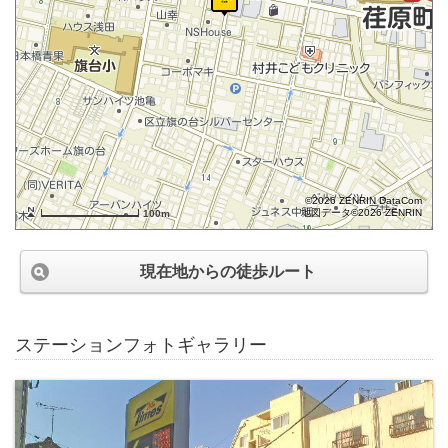
©2026 ZENRIN DataCom
地図データ©2026 ZENRIN
100m
現在地からの徒歩ルート
ステーションフォトギャラリー