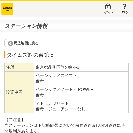
ログイン
FAQ
ステーション情報
周辺地図に戻る
タイムズ旗の台第５
住所
東京都品川区旗の台4-6
ベーシック／スイフト
備考：
ベーシック／ノート e-POWER
設置車両
備考：
ミドル／フリード
備考：
ジュニアシートなし
【ご注意】
当ステーションは下記時間帯において前面道路及び周辺道路に時
間規制があります。