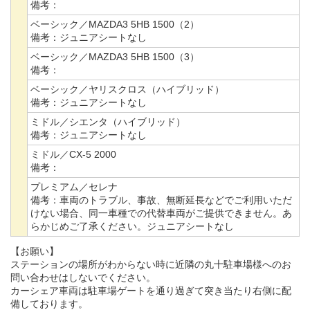
備考：
ベーシック／MAZDA3 5HB 1500（2）
備考：
ジュニアシートなし
ベーシック／MAZDA3 5HB 1500（3）
備考：
ベーシック／ヤリスクロス（ハイブリッド）
備考：
ジュニアシートなし
ミドル／シエンタ（ハイブリッド）
備考：
ジュニアシートなし
ミドル／CX-5 2000
備考：
プレミアム／セレナ
備考：
車両のトラブル、事故、無断延長などでご利用いただ
けない場合、同一車種での代替車両がご提供できません。あ
らかじめご了承ください。ジュニアシートなし
【お願い】
ステーションの場所がわからない時に近隣の丸十駐車場様へのお
問い合わせはしないでください。
カーシェア車両は駐車場ゲートを通り過ぎて突き当たり右側に配
備しております。