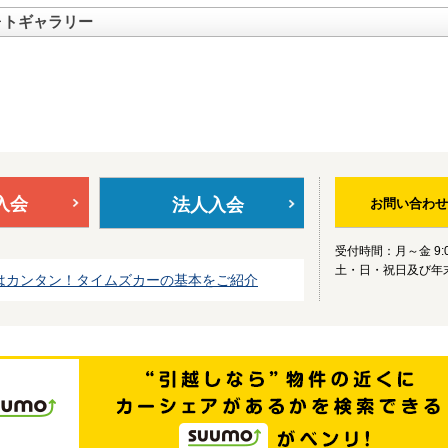
ォトギャラリー
入会
法人入会
お問い合わせ
受付時間：月～金 9:0
土・日・祝日及び年
はカンタン！タイムズカーの基本をご紹介