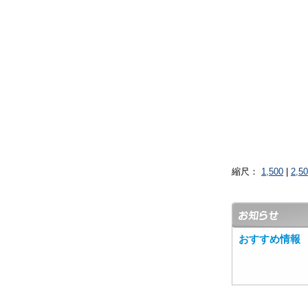
縮尺：
1,500
|
2,5
おすすめ情報