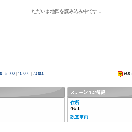
ただいま地図を読み込み中です...
00
|
5,000
|
10,000
|
20,000
|
住所
住所1
設置車両