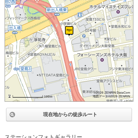
©2026 ZENRIN DataCom
地図データ©2026 ZENRIN
100m
現在地からの徒歩ルート
ステーションフォトギャラリー